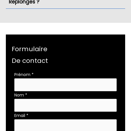
Replonges ?
Formulaire
De contact
Formulaire
Prénom
*
simple
avec
Nom
*
téléphone
Email
*